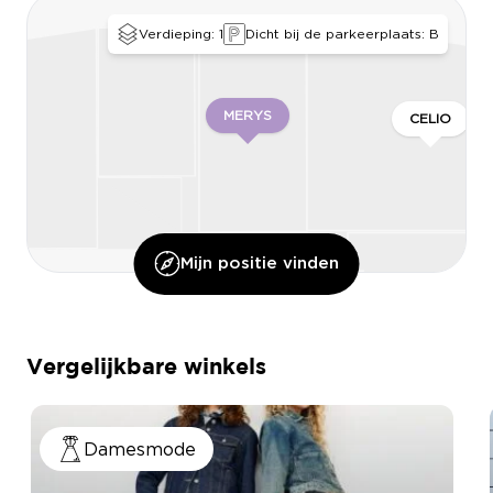
Verdieping: 1
Dicht bij de parkeerplaats: B
MERYS
CELIO
Mijn positie vinden
O’DNAIL
Vergelijkbare winkels
QUEEN BEAUTY
ONLY & SONS
Damesmode
MY PERMIS