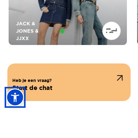
JACK &
JONES &
JJXX
Heb je een vraag?
HAUTE TENSION
Start de chat
NLY
GUESS