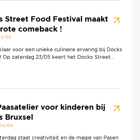
n, blijf voor de beleving ! Zin in …
Continued
 Street Food Festival maakt
grote comeback !
23/05
laar voor een unieke culinaire ervaring bij Docks
 ! Op zaterdag 23/05 keert het Docks Street
stival terug voor een tweede editie die nóg
ler en feestelijker belooft te worden. Ga een
 mee op een echte culinaire wereldreis en laat u
en door smaken van over de hele wereld. …
ed
Paasatelier voor kinderen bij
s Bruxsel
 04/04
erdag staat creativiteit en de magie van Pasen