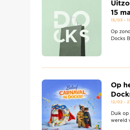
Uitzo
15 ma
15/03 - 
Op zond
Docks Br
restaura
open. D
rustig d
te ontd
uitstap
Op he
Dock
12/02 - 
Duik op 
wereld 
waar jo