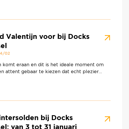
n en personaliseren.– Creatieve workshop rond
ke lantaarns, om de magie te verlengen en met je
naar huis te gaan.– Fotoruimte in de
pzone om selfies te …
Continued
d Valentijn voor bij Docks
el
14/02
jn komt eraan en dit is het ideale moment om
en attent gebaar te kiezen dat echt plezier
 Docks Bruxsel vind je volop inspiratie om deze
heid op jouw manier te vieren. Of je nu op zoek
ar een symbolisch juweel, een modecadeau, een
oduct, een lekkernij of een ervaring om te …
ed
ntersolden bij Docks
el: van 3 tot 31 januari