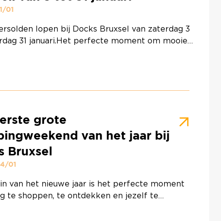
1/01
ersolden lopen bij Docks Bruxsel van zaterdag 3
erdag 31 januari.Het perfecte moment om mooie
e ontdekken en het nieuwe jaar goed te
n.Om er vanaf het eerste weekend volop van te
n, gelden er speciale openingsuren:Speciale
surenZaterdag 3 januari: open tot 20u00Zondag
i: uitzonderlijk open van 11u00 tot 18u30Mode,
interieur en vrije tijd…Geniet van de wintersolden
erste grote
ntinued
ingweekend van het jaar bij
s Bruxsel
04/01
in van het nieuwe jaar is het perfecte moment
g te shoppen, te ontdekken en jezelf te
en.Bij Docks Bruxsel verwelkomen onze
 je voor een verlengd shoppingweekend, ideaal