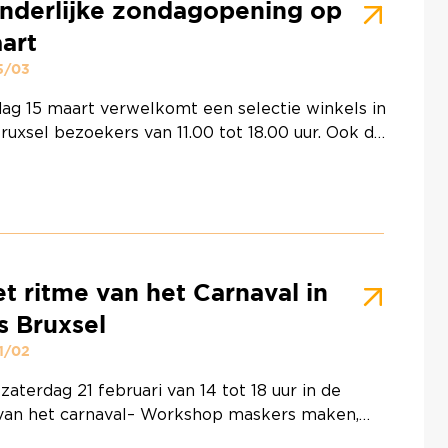
nderlijke zondagopening op
art
15/03
ag 15 maart verwelkomt een selectie winkels in
uxsel bezoekers van 11.00 tot 18.00 uur. Ook de
nts en leisurezaken in het centrum zijn die dag
eze zondagopening is het ideale moment om
oor de winkels te kuieren, de nieuwste collecties
ekken of gewoon te genieten van een leuke
 naar …
Continued
t ritme van het Carnaval in
s Bruxsel
21/02
zaterdag 21 februari van 14 tot 18 uur in de
van het carnaval– Workshop maskers maken,
ng en oud hun eigen carnavalsmasker kunnen