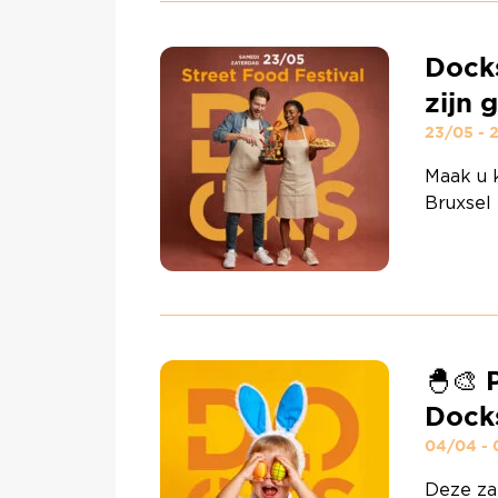
de solde
Docks
zijn 
23/05 - 
Maak u k
Bruxsel
Food Fe
smaakvol
dag lang
verrass
Continu
🐣🎨 
Dock
04/04 -
Deze zat