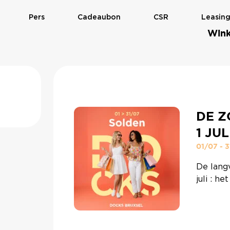
Pers
Cadeaubon
CSR
Leasin
Wink
DE Z
1 JUL
01/07 - 
De lang
juli : 
vernieu
perfect
Verlengd
20u00Zo