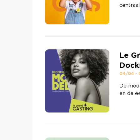
centraal
Bruxsel
aan een
versier
met het
eigen c
Le Gr
Docks
04/04 -
De mode
en de ee
Bruxsel 
17u (ins
Deze ca
voor ied
defiler
agentsc