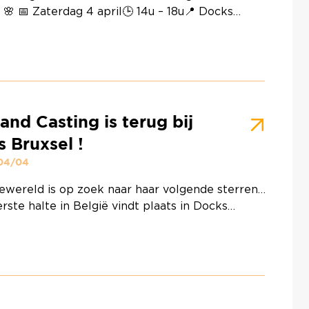
 🌸 📅 Zaterdag 4 april🕒 14u – 18u📍 Docks
 Kinderen worden uitgenodigd om deel te nemen
 creatieve workshop en hun eigen paaseieren te
en 🐰🎨 Een leuk en kleurrijk moment om samen
 gezin te beleven… en naar huis te gaan met hun
reatie 💛 ⚠️ Beperkte …
Continued
and Casting is terug bij
 Bruxsel !
 04/04
wereld is op zoek naar haar volgende sterren…
rste halte in België vindt plaats in Docks
! 📅 Zaterdag 4 april 2026🕒 14u –
chrijven ter plaatse)📍 Tegenover de Zara-winkel
sting, georganiseerd door VICTORIA, staat open
ereen vanaf 14 jaar en geeft je de kans om te
en voor modeprofessionals en internationale
happen. Op het programma …
Continued