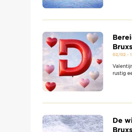
bedenke
kleurrij
creatie 
worksho
Berei
Bruxs
02/02 - 
Valenti
rustig e
doet.Bij
gelegen
bent na
beautypr
Continu
De wi
Bruxs