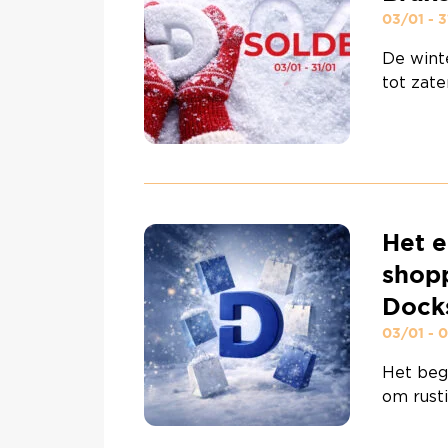
03/01 - 3
De wint
tot zat
deals t
beginne
geniete
opening
4 januar
beauty, 
Het e
en …
Co
shopp
Dock
03/01 - 
Het beg
om rusti
verwenn
winkels