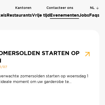
g
Kantoren
Contacteer ons
NL
els
Restaurants
Vrije tijd
Evenementen
Jobs
Faqs
OMERSOLDEN STARTEN OP
I
31/07
verwachte zomersolden starten op woensdag 1
het ideale moment om uw garderobe te
wen, de nieuwste high-tech te shoppen of het
e cadeau te vinden aan onweerstaanbare prijzen.
e openingsuren :Zaterdag 4 juli: open tot
ndag 5 juli: open van 11u00 tot 18u30 Kom voor