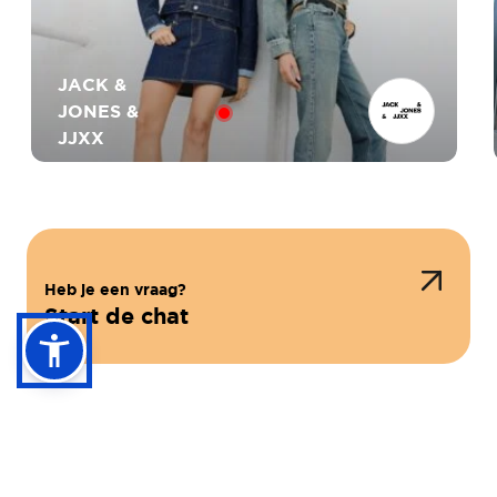
JACK &
JONES &
JJXX
Heb je een vraag?
Start de chat