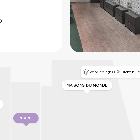
0
0
0
Verdieping: 0
Dicht bij
MAISONS DU MONDE
PEARLE