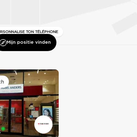
ERSONNALISE TON TÉLÉPHONE
Mijn positie vinden
IL GELATO
ch
DI
SERGENT MAJOR
GREEK & POTATOES
S