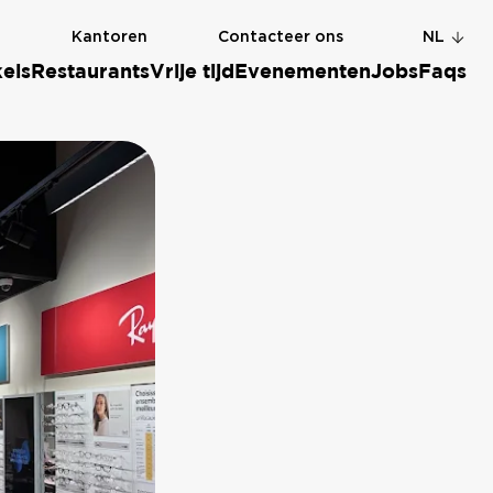
g
Kantoren
Contacteer ons
NL
els
Restaurants
Vrije tijd
Evenementen
Jobs
Faqs