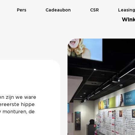
Pers
Cadeaubon
CSR
Leasin
Wink
en zijn we ware
lereerste hippe
dy monturen, de