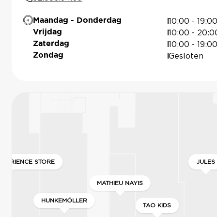
10:00 - 19:0
Maandag - Donderdag
10:00 - 20:0
Vrijdag
10:00 - 19:0
Zaterdag
Gesloten
Zondag
XPERIENCE STORE
JULES
MATHIEU NAYIS
HUNKEMÖLLER
TAO KIDS