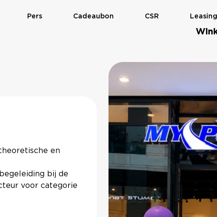
Pers
Cadeaubon
CSR
Leasin
Wink
MASSIMO DUTTI
 theoretische en
begeleiding bij de
cteur voor categorie