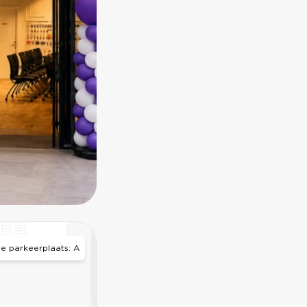
THAI CAFÉ
 de parkeerplaats: A
PULL&BEAR