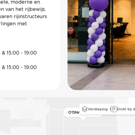
nele, moderne en
 van het rijbewijs.
ren rijinstructeurs
rlingen met
0
 & 15:00 - 19:00
0
MERYS
CELIO
 & 15:00 - 19:00
Verdieping: 1
Dicht bij
O’DNAILS & SPA