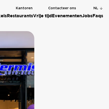
g
Kantoren
Contacteer ons
NL
els
Restaurants
Vrije tijd
Evenementen
Jobs
Faqs