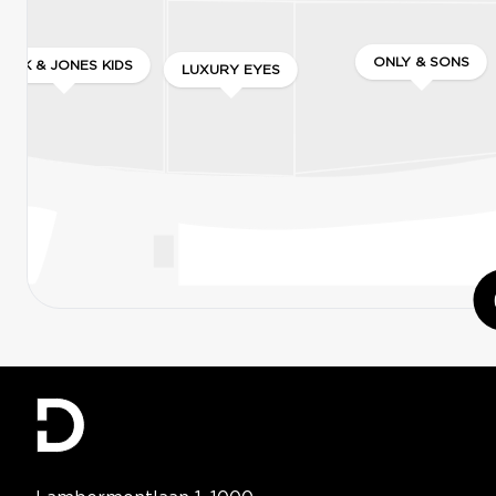
ONLY & SONS
JACK & JONES KIDS
LUXURY EYES
ONLY