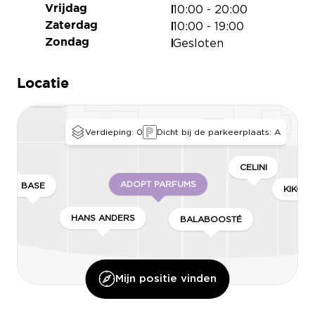
10:00 - 20:00
Vrijdag
OIRE D’OR
10:00 - 19:00
Zaterdag
Gesloten
Zondag
Locatie
HAISE LONGUE
Verdieping: 0
Dicht bij de parkeerplaats: A
CELINI
LEN
ADOPT PARFUMS
BASE
KIKO M
HANS ANDERS
BALABOOSTÉ
Mijn positie vinden