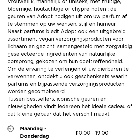
Vrouwelijk, mannelijk of uniseks, met fruitige,
bloemige, houtachtige of chypre-noten : de
 EXPERIENCE STORE
JUL
geuren van Adopt nodigen uit om uw parfum af
te stemmen op uw wensen, stijl en humeur.
MATHIEU NAYIS
Naast parfums biedt Adopt ook een uitgebreid
assortiment vegan verzorgingsproducten voor
HUNKEMÖLLER
TAO KIDS
lichaam en gezicht, samengesteld met zorgvuldig
geselecteerde ingrediënten van natuurlijke
oorsprong, gekozen om hun doeltreffendheid.
Om de ervaring te verlengen of uw dierbaren te
verwennen, ontdekt u ook geschenksets waarin
parfums en bijpassende verzorgingsproducten
C’EST BONBON
worden gecombineerd.
DELICIAS
Tussen bestsellers, iconische geuren en
nieuwigheden vindt iedereen het ideale cadeau of
dat kleine gebaar dat het verschil maakt.
EQUIVALENZA
Maandag -
10:00 - 19:00
COURIR
Donderdag
ORANGE