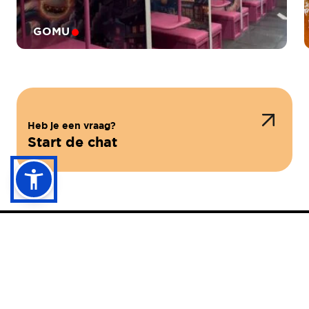
GOMU
BLACK & WHITE BURGER
Heb je een vraag?
Start de chat
MEDI-MARKET
E PHONE SHOP
Contact Information
Lambermontlaan 1, 1000
Brussel, België