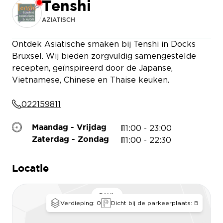
Tenshi
Restaurant is closed
AZIATISCH
Ontdek Asiatische smaken bij Tenshi in Docks
Bruxsel. Wij bieden zorgvuldig samengestelde
recepten, geïnspireerd door de Japanse,
Vietnamese, Chinese en Thaise keuken.
022159811
11:00 - 23:00
Maandag - Vrijdag
11:00 - 22:30
Zaterdag - Zondag
Locatie
PAUL
Verdieping: 0
Dicht bij de parkeerplaats: B