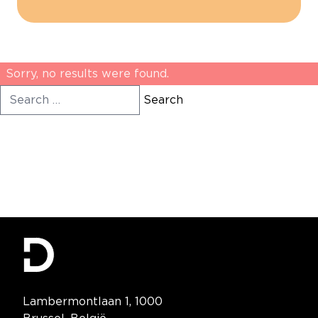
Sorry, no results were found.
Search for:
Search
Contact Information
Lambermontlaan 1, 1000