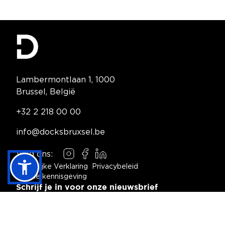
Contact Information
Lambermontlaan 1, 1000
Brussel, België
Telephone:
+32 2 218 00 00
Email:
info@docksbruxsel.be
Volg ons:
Instagram
Facebook
LinkedIn
Wettelijke Verklaring
Privacybeleid
Cookie kennisgeving
Footer Navigation
Schrijf je in voor onze nieuwsbrief
Aanmelden