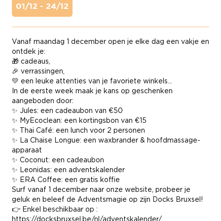
01/12 - 24/12
Vanaf maandag 1 december open je elke dag een vakje en
ontdek je:
🎁 cadeaus,
🎉
verrassingen,
💛 een leuke attenties van je favoriete winkels…
In de eerste week maak je kans op geschenken
aangeboden door:
✨ Jules: een cadeaubon van €50
✨ MyEcoclean: een kortingsbon van €15
✨ Thai Café: een lunch voor 2 personen
✨ La Chaise Longue: een waxbrander & hoofdmassage-
apparaat
✨ Coconut: een cadeaubon
✨ Leonidas: een adventskalender
✨ ERA Coffee: een gratis koffie
Surf vanaf 1 december naar onze website, probeer je
geluk en beleef de Adventsmagie op zijn Docks Bruxsel!
👉 Enkel beschikbaar op :
https://docksbruxsel.be/nl/adventskalender/