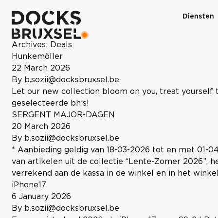
Diensten
Archives:
Deals
Hunkemöller
22 March 2026
By
b.sozii@docksbruxsel.be
Let our new collection bloom on you, treat yourself
geselecteerde bh’s!
SERGENT MAJOR-DAGEN
20 March 2026
By
b.sozii@docksbruxsel.be
* Aanbieding geldig van 18-03-2026 tot en met 01-0
van artikelen uit de collectie “Lente-Zomer 2026”, 
verrekend aan de kassa in de winkel en in het wink
iPhone17
6 January 2026
By
b.sozii@docksbruxsel.be