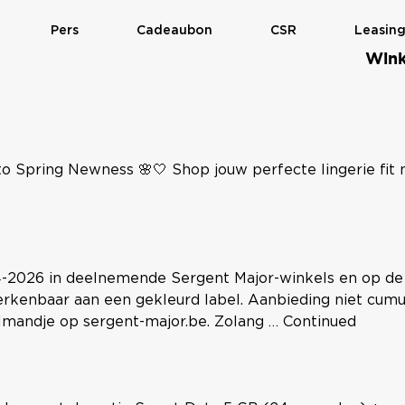
Pers
Cadeaubon
CSR
Leasin
Wink
 to Spring Newness 🌸🤍 Shop jouw perfecte lingerie fit
4-2026 in deelnemende Sergent Major-winkels en op de 
herkenbaar aan een gekleurd label. Aanbieding niet cum
elmandje op sergent-major.be. Zolang …
Continued