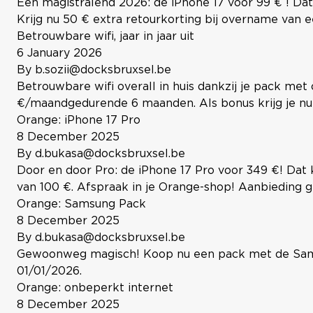
Een magistralend 2026: de iPhone 17 voor 99 € ! 
Krijg nu 50 € extra retourkorting bij overname van e
Betrouwbare wifi, jaar in jaar uit
6 January 2026
By
b.sozii@docksbruxsel.be
Betrouwbare wifi overall in huis dankzij je pack 
€/maandgedurende 6 maanden. Als bonus krijg je nu 3
Orange: iPhone 17 Pro
8 December 2025
By
d.bukasa@docksbruxsel.be
Door en door Pro: de iPhone 17 Pro voor 349 €! Da
van 100 €. Afspraak in je Orange-shop! Aanbieding ge
Orange: Samsung Pack
8 December 2025
By
d.bukasa@docksbruxsel.be
Gewoonweg magisch! Koop nu een pack met de Samsun
01/01/2026.
Orange: onbeperkt internet
8 December 2025