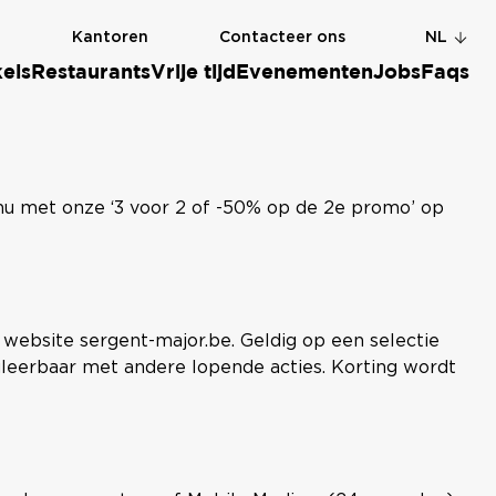
g
Kantoren
Contacteer ons
NL
els
Restaurants
Vrije tijd
Evenementen
Jobs
Faqs
 nu met onze ‘3 voor 2 of -50% op de 2e promo’ op
website sergent-major.be. Geldig op een selectie
uleerbaar met andere lopende acties. Korting wordt