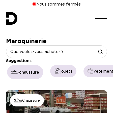
Nous sommes fermés
Maroquinerie
Suggestions
jouets
vêtemen
chaussure
CHAUSSEA a réussi la prouesse de s’affirmer comme 
Chaussure