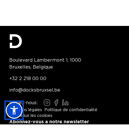
Contact Information
Boulevard Lambermont 1, 1000
Bruxelles, Belgique
Telephone:
+32 2 218 00 00
Email:
info@docksbruxsel.be
Suivez-nous:
Instagram
Facebook
LinkedIn
Mentions légales
Politique de confidentialité
Notice sur les cookies
Footer Navigation
Abonnez-vous a notre newsletter