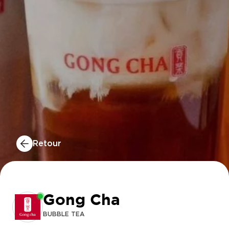
MCDONALD’S
Retour
BERSHKA
HAWAI
Gong Cha
Restaurant is open
BUBBLE TEA