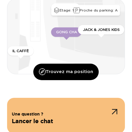
KUSMI TEA
Etage: 1
Proche du parking: A
JACK & JONES KIDS
GONG CHA
IL CAFFÈ
Trouvez ma position
Une question ?
Lancer le chat
NUT