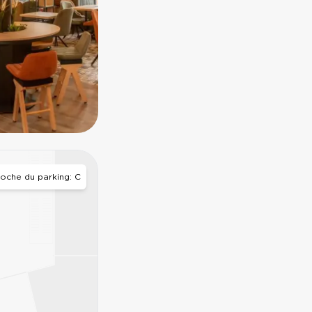
LEGO® DISCOVERY 
LEGO® DISCOVERY 
oche du parking: C