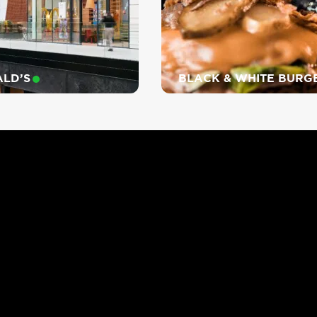
TENSHI
LD’S
BLACK & WHITE BURG
MIMI MIA PIZZERIA
GOMU
COSY PASTA
O’TACOS
CARREFOUR EXPRESS