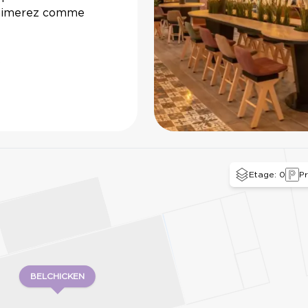
s aimerez comme
0
Etage: 0
Pr
BELCHICKEN