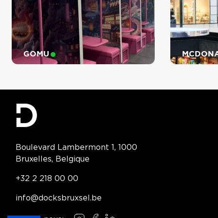
GOMU
MCDONA
IL GELATO
ERGENT MAJOR
GREEK & POTATOES
Contact Information
Boulevard Lambermont 1, 1000
Bruxelles, Belgique
AUSTRALIAN
YOUWOK
HAIRDIS
Telephone:
+32 2 218 00 00
Email:
info@docksbruxsel.be
LEONIDAS