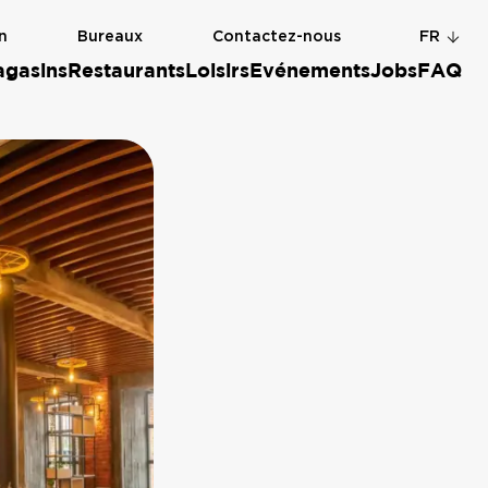
n
Bureaux
Contactez-nous
FR
gasins
Restaurants
Loisirs
Evénements
Jobs
FAQ