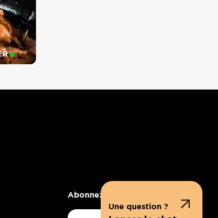
KOEZIO
ER
Abonnez-vous a notre newsletter
Une question ?