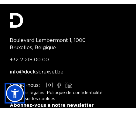
Contact Information
Boulevard Lambermont 1, 1000
Bruxelles, Belgique
Telephone:
+32 2 218 00 00
Email:
info@docksbruxsel.be
Suivez-nous:
Instagram
Facebook
LinkedIn
Mentions légales
Politique de confidentialité
Notice sur les cookies
Footer Navigation
Abonnez-vous a notre newsletter
S'INSCRIRE