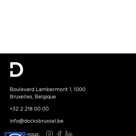
Contact Information
Boulevard Lambermont 1, 1000
Bruxelles, Belgique
Telephone:
+32 2 218 00 00
Email:
info@docksbruxsel.be
Suivez-nous: