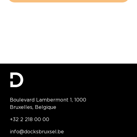
Contact Information
Boulevard Lambermont 1, 1000
Bruxelles, Belgique
Telephone:
+32 2 218 00 00
Email:
info@docksbruxsel.be