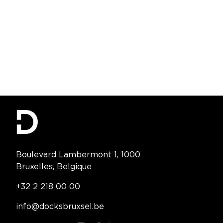
Contact Information
Boulevard Lambermont 1, 1000
Bruxelles, Belgique
Telephone:
+32 2 218 00 00
Email:
info@docksbruxsel.be