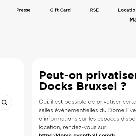
Presse
Gift Card
RSE
Locatio
Ma
Peut-on privatise
Docks Bruxsel ?
Oui, il est possible de privatiser ce
salles événementielles du Dome Even
d’informations sur les espaces dispo
location, rendez-vous sur:
https://dome-eventhall.com/fr