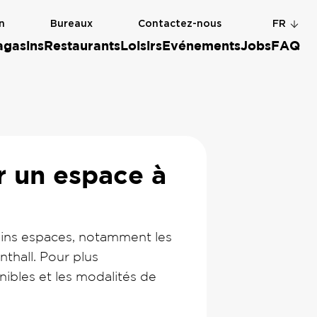
n
Bureaux
Contactez-nous
FR
gasins
Restaurants
Loisirs
Evénements
Jobs
FAQ
r un espace à
rtains espaces, notamment les
thall. Pour plus
nibles et les modalités de