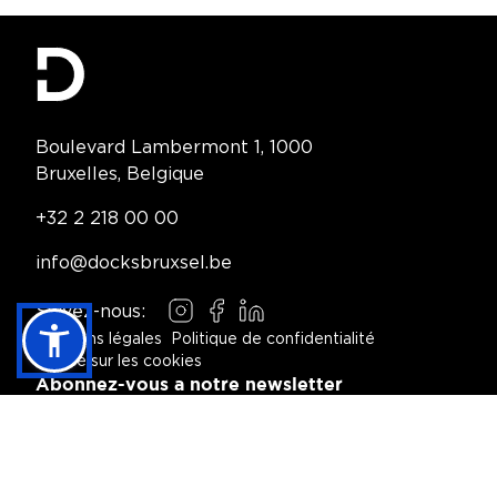
Contact Information
Boulevard Lambermont 1, 1000
Bruxelles, Belgique
Telephone:
+32 2 218 00 00
Email:
info@docksbruxsel.be
Suivez-nous:
Instagram
Facebook
LinkedIn
Mentions légales
Politique de confidentialité
Notice sur les cookies
Footer Navigation
Abonnez-vous a notre newsletter
S'INSCRIRE