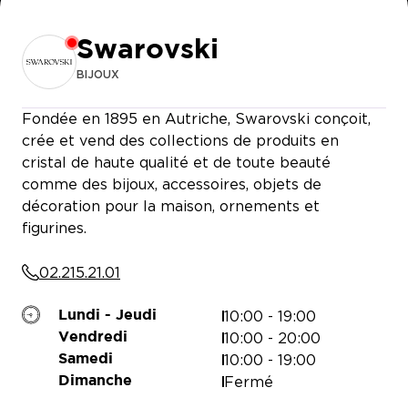
MCDONALD’S
Swarovski
BIJOUX
Fondée en 1895 en Autriche, Swarovski conçoit,
crée et vend des collections de produits en
BERSHKA
HAWAI
cristal de haute qualité et de toute beauté
comme des bijoux, accessoires, objets de
décoration pour la maison, ornements et
figurines.
02.215.21.01
10:00 - 19:00
Lundi - Jeudi
10:00 - 20:00
Vendredi
10:00 - 19:00
Samedi
Fermé
Dimanche
GUAPA