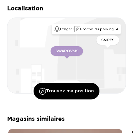
Localisation
Etage: 1
Proche du parking: A
SNIPES
SWAROVSKI
KUSMI TEA
Trouvez ma position
JACK & JONES KIDS
GONG CHA
Magasins similaires
IL CAFFÈ