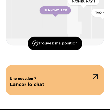
MATHIEU NAYIS
HUNKEMÖLLER
TAO KIDS
Trouvez ma position
C’EST BONBON
LE WAFFLE DELICIAS
EQUIVALENZA
Une question ?
Lancer le chat
CO
ORANGE
HISTOIRE D’OR